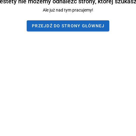
estety nie możemy odnaleźć strony, której szukasz
Ale już nad tym pracujemy!
PRZEJDŹ DO STRONY GŁÓWNEJ