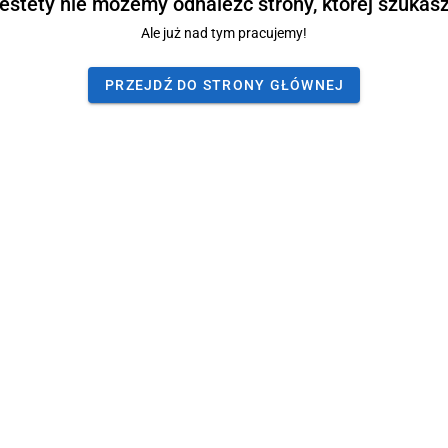
estety nie możemy odnaleźć strony, której szukasz
Ale już nad tym pracujemy!
PRZEJDŹ DO STRONY GŁÓWNEJ